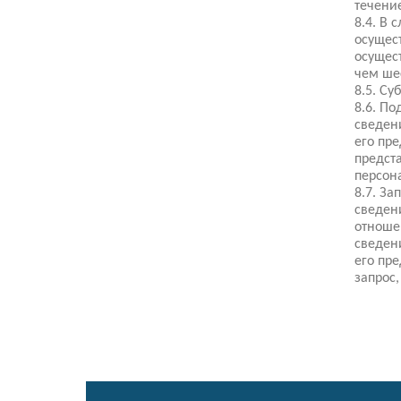
течени
8.4. В 
осущес
осущес
чем ше
8.5. С
8.6. П
сведен
его пр
предста
персон
8.7. З
сведен
отноше
сведен
его пр
запрос,