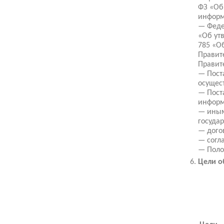
ФЗ «Об
информ
— Феде
«Об ут
785 «О
Правит
Правит
— Пост
осущес
— Пост
информ
— иным
государ
— дого
— согл
— Поло
Цели о