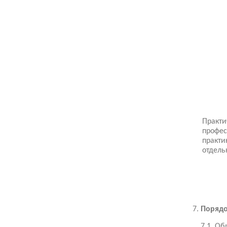
Практи
профес
практи
отдель
Порядо
7.1. О