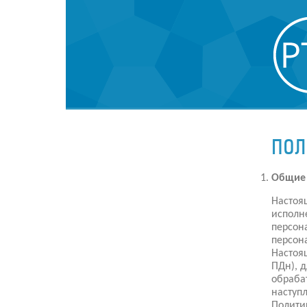
ПОЛ
Общие
Настоя
исполне
персон
персон
Настоя
ПДн), 
обраба
наступ
Полити