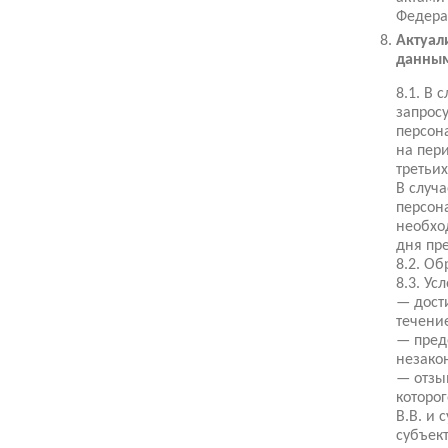
Федера
Актуал
данны
8.1. В
запрос
персон
на пер
третьих
В случ
персон
необхо
дня пр
8.2. О
8.3. У
— дост
течени
— пред
незако
— отзы
которо
В.В. и
субъек