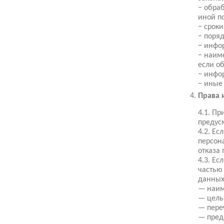
− обра
иной п
− срок
− поря
− инфо
− наим
если об
− инфо
− иные
Права 
4.1. П
предус
4.2. Е
персон
отказа 
4.3. Е
частью
данных
— наим
— цель
— пере
— пред