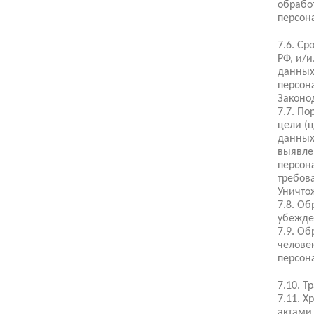
обрабо
персон
7.6. С
РФ, и/
данных
персон
Законо
7.7. П
цели (
данных
выявле
персон
требов
Уничто
7.8. О
убежде
7.9. О
челове
персон
7.10. 
7.11. 
актами