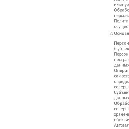
именуе
Обрабо
персон
Полити
осущес
Основн
Персон
(субъе
Персон
неогра
данных
Операт
самост
опреде
соверш
Субъек
данных
Обрабо
соверш
хранен
обезли
Автома