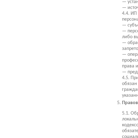
— уста
— исто
4.4. И
персона
— субъ
— перс
либо в
— обра
запрет
— опер
профес
права 
— пред
4.5. П
обязан
гражда
указанн
Правов
5.1. О
локаль
кодекс
обязат
социал