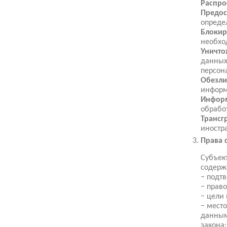
Распро
Предос
опреде
Блокир
необхо
Уничто
данных
персон
Обезли
информ
Информ
обрабо
Трансг
иностр
Права 
Субъек
содержа
− подт
− прав
− цели
− мест
данным
закона;