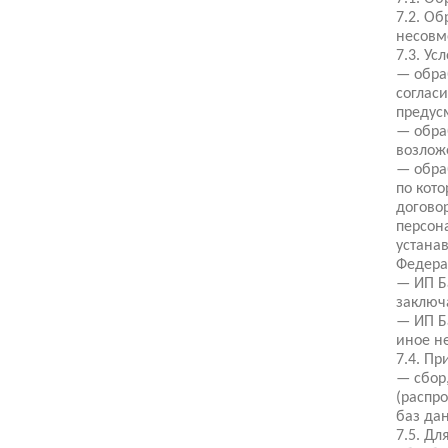
7.2. О
несовм
7.3. У
— обра
соглас
предус
— обра
возлож
— обра
по кот
догово
персон
устана
Федера
— ИП Б
заключа
— ИП Б
иное н
7.4. П
— сбор
(распр
баз да
7.5. Д