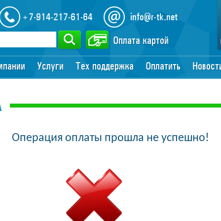
+7-914-217-61-64
info@r-tk.net
Оплата картой
мпании
Услуги
Тех поддержка
Оплатить
Новост
А
Операция оплаты прошла не успешно!
__