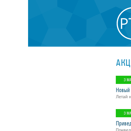
АКЦ
3 М
Новый
Летай 
3 М
Привед
Приведи